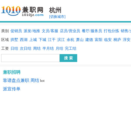
杭州
[切换城市]
类别
促销员
派发/地推
文员/客服
店员/营业员
餐厅/服务员
打包分拣
销售/
区域
拱墅
西湖
上城
下城
江干
滨江
余杭
萧山
建德
富阳
临安
桐庐
淳安
工资
日结
次日结
周结
半月结
月结
完工结
兼职招聘
靠谱盘点兼职 周结
hot
派宣传单